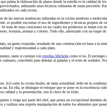
s que prima la elaboración de platos donde la estrella es la calidad de los
provechados, utilizando unas técnicas culinarias de suma precisión. Hay
utilizados en cada receta.
 uso de las nuevas tendencias utilizadas en la cocina moderna o molecular,
ente, es posible encontrar el uso de ingredientes y técnicas propios de
o. Se trata de unas creaciones en las cuales los productos se tratan con
res, texturas, aromas y colores. Todo ello, aderezado con un toque de 
ato, un gusto exquisito, resultado de una construcción en base a la arm
onalidad y majestuosidad a cada plato.
urantes, tanto si cuentan con
estrellas Michelin
como si no. El prestigio 
culinario, concebido para deleitar al paladar y el resto de sentidos. No 
nen. Así como la cocina fusión, de tanta actualidad, bebe de la combinac
o tal. En ella, se distingue el enfoque que se pone en la excelencia cul
a calidad y la presentación, son la clave de su éxito.
 requiere y exige por parte del chef, que posea un excepcional dominio de
s y realizar una experta manipulación de todos los alimentos que pasa