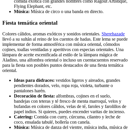
comida exótica con grandes nombres como Ragout Artistique,
Flying Elephant, etc.
Música:
Música de circo o una banda en directo.
Fiesta temática oriental
Colores cálidos, aromas exóticos y sonidos orientales.
Sherehazade
llevó a su sultán al reino de los cuentos de hadas. Este lema se puede
implementar de forma atmosférica con música oriental, cómodos
cojines, toallas ventiladas y aperitivos con especias orientales. Una
lámpara de aceite escenificada al estilo de la lámpara mágica de
Aladino, una alfombra oriental o incluso un cuentacuentos reservado
para la fiesta son posibles puntos destacados de una fiesta temática
oriental.
Ideas para disfraces:
vestidos ligeros y aireados, grandes
pendientes dorados, velo, ropa roja, violeta, turbante o
pantalones harén.
Decoración de fiesta:
alfombras, cojines en el suelo,
bandejas con teteras y té fresco de menta marroquí, velos y
bufandas en colores cálidos, velas de té, faroles y farolillos de
papel indios. Si quieres, puedes encender varitas de incienso.
Catering:
Comida con curry, cúrcuma, cilantro y leche de
coco, ensalada tabulé, bollería con canela.
Música:
Música de danza del vientre, música india, música de