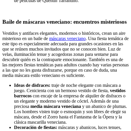
de películas de Quentin Tarrantino.
Baile de máscaras veneciano: encuentros misteriosos
Vestidos y antifaces elegantes, modernos o históricos, crean un aire
misterioso en un baile de
máscaras veneciano
. Una fiesta temática de
este tipo es especialmente adecuada para grandes ocasiones en las
que se reúnen muchos invitados que no se conocen bien. Luz de
velas, iluminación tenue y acogedoras zonas para sentarse para
descubrir quién es la contraparte emocionante. También es una de
las mejores fiestas temáticas para adultos cuando hay varias personas
a las que no les gusta disfrazarse, porque en caso de duda, una
media máscara estilo veneciano es suficiente.
Ideas de disfraces:
traje de noche elegante con máscara a
juego. Cenicienta con un hermoso vestido de fiesta,
vestidos
barrocos
con encaje de la empresa de alquiler de disfraces o
un elegante y moderno vestido de cóctel. Además de una
preciosa
media máscara veneciana
y un abanico de plumas.
Los hombres visten traje o esmoquin y son libres de elegir su
máscara, desde el Zorro hasta el Fantasma de la Ópera y la
clásica mascarilla veneciana.
Decoración de fiestas:
máscaras y abanicos, luces tenues,