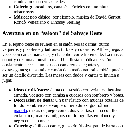
candelabros con velas reales.
Catering:
bocadillos, canapés, cócteles con nombres
misteriosos.
Música
: pop clásico, por ejemplo, música de David Garrett ,
Rondò Veneziano o Lindsey Sterling.
Aventura en un “saloon” del Salvaje Oeste
En el lejano oeste se reúnen en el salón bellas damas, duros
vaqueros y pistoleros y ladrones turbios y coloridos. Allí se juega, a
veces con cartas marcadas, y el alcohol corre libremente. La música
country crea una atmósfera real. Una fiesta temática de salón
obviamente necesita un bar con camareros elegantes y
extravagantes; un stand de cartón de tamaño natural también puede
ser un detalle divertido. Las mesas con dados y cartas te invitan a
jugar.
Ideas de disfraces:
dama con vestido con volantes, heroína
armada, vaquero con camisa a cuadros con sombrero y botas.
Decoración de fiesta:
Un bar rústico con muchas botellas de
fondo, sombreros de vaquero, herraduras, gramófono,
pianola
, mesas de juego con dados y cartas, diana con flechas
en la pared, marcos antiguos con fotografías en blanco y
negro en las paredes.
Catering:
chili con carne, guiso de frijoles, pan de barra con