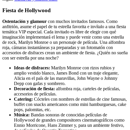
Fiesta de Hollywood
Ostentación y glamour
con muchos invitados famosos. Como
anfitrión, asume el papel de tu estrella favorita e invítalo a una fiesta
temática VIP especial. Cada invitado es libre de elegir con qué
imaginación implementará el lema y puede venir como una estrella
de rock, Marilyn Monroe o un personaje de película. Una alfombra
roja, cámaras instantáneas ya preparadas y un fotomatón con
accesorios de disfraces crean un ambiente de fiesta. ¿Quién no sueña
con ser estrella por una noche?
Ideas de disfraces:
Marilyn Monroe con rizos rubios y
amplio vestido blanco, James Bond con un traje elegante,
Alicia en el país de las maravillas, John Wayne o Johnny
Depp con gafas y sombrero.
Decoración de fiesta:
alfombra roja, carteles de películas,
accesorios de películas.
Catering:
Cócteles con nombres de estrellas de cine famosas,
buffet con snacks americanos como mini hamburguesas, cake
pops, palomitas, etc.
Música:
Bandas sonoras de conocidas películas de
Hollywood de grandes compositores cinematográficos como
Ennio Morricone, Hans Zimmer y, para un ambiente festivo,