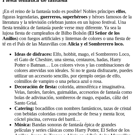
¡En el reino de la fantasía todo es posible! Nobles príncipes
elfos
,
figuras legendarias,
guerreros, superhéroes
y héroes famosos de la
literatura y la televisión celebran juntos en un lujoso festival. Una
fiesta temática de fantasía puede verse muy diferente. Ya sea la
lujosa fiesta de cumpleaños de Bilbo Bolsón (
El Señor de los
Anillos
) con fuegos artificiales y linternas de colores o una fiesta de
té en el País de las Maravillas con
Alicia y el Sombrerero
loco
.
Ideas de disfraces:
Elfo, hobbit, mago, el Sombrerero Loco,
el Gato de Cheshire, una sirena, centauros, hadas, Harry
Potter o Batman… Los colores vivos y las combinaciones de
colores atrevidas son ideales. Si no te gusta disfrazarte, puedes
utilizar un accesorio sencillo, por ejemplo orejas de elfo,
colmillos de vampiro o una peluca azul o rosa.
Decoración de fiesta:
colorida, atmosférica e imaginativa.
Velas, faroles, faroles, guirnaldas, accesorios de fantasía como
bolas de adivinación, sombreros de mago, espadas, cáliz del
Santo Grial.
Catering:
bocadillos con nombres fantásticos, tazas de cristal
con bebidas coloridas como ponche de fresa y menta licor,
cóctel piscina, cerveza del barril…
Música:
Bandas sonoras de fantasía épica de grandes
películas y series clásicas como Harry Potter, El Señor de los