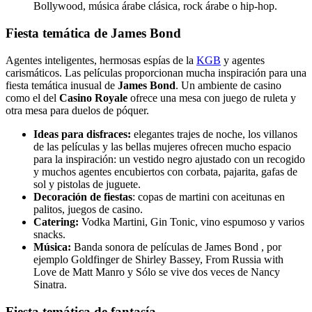
Bollywood, música árabe clásica, rock árabe o hip-hop.
Fiesta temática de James Bond
Agentes inteligentes, hermosas espías de la
KGB
y agentes
carismáticos. Las películas proporcionan mucha inspiración para una
fiesta temática inusual de
James Bond
. Un ambiente de casino
como el del
Casino Royale
ofrece una mesa con juego de ruleta y
otra mesa para duelos de póquer.
Ideas para disfraces:
elegantes trajes de noche, los villanos
de las películas y las bellas mujeres ofrecen mucho espacio
para la inspiración: un vestido negro ajustado con un recogido
y muchos agentes encubiertos con corbata, pajarita, gafas de
sol y pistolas de juguete.
Decoración de fiestas
: copas de martini con aceitunas en
palitos, juegos de casino.
Catering:
Vodka Martini, Gin Tonic, vino espumoso y varios
snacks.
Música:
Banda sonora de películas de James Bond , por
ejemplo Goldfinger de Shirley Bassey, From Russia with
Love de Matt Manro y Sólo se vive dos veces de Nancy
Sinatra.
Fiesta temática de fantasía