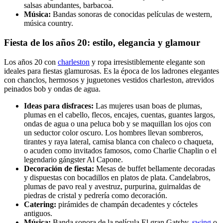
salsas abundantes, barbacoa.
Música:
Bandas sonoras de conocidas películas de western,
música country.
Fiesta de los años 20: estilo, elegancia y glamour
Los años 20 con
charleston
y ropa irresistiblemente elegante son
ideales para fiestas glamurosas. Es la época de los ladrones elegantes
con chanclos, hermosos y juguetones vestidos charleston, atrevidos
peinados bob y ondas de agua.
Ideas para disfraces:
Las mujeres usan boas de plumas,
plumas en el cabello, flecos, encajes, cuentas, guantes largos,
ondas de agua o una peluca bob y se maquillan los ojos con
un seductor color oscuro. Los hombres llevan sombreros,
tirantes y raya lateral, camisa blanca con chaleco o chaqueta,
o acuden como invitados famosos, como Charlie Chaplin o el
legendario gángster Al Capone.
Decoración de fiesta:
Mesas de buffet bellamente decoradas
y dispuestas con bocadillos en platos de plata. Candelabros,
plumas de pavo real y avestruz, purpurina, guirnaldas de
piedras de cristal y pedrería como decoración.
Catering:
pirámides de champán decadentes y cócteles
antiguos.
Música:
Banda sonora de la película El gran Gatsby,
swing
o