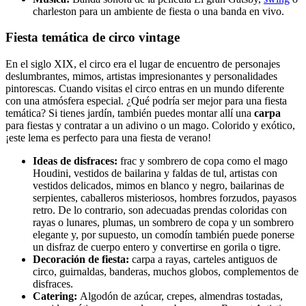
charleston para un ambiente de fiesta o una banda en vivo.
Fiesta temática de circo vintage
En el siglo XIX, el circo era el lugar de encuentro de personajes
deslumbrantes, mimos, artistas impresionantes y personalidades
pintorescas. Cuando visitas el circo entras en un mundo diferente
con una atmósfera especial. ¿Qué podría ser mejor para una fiesta
temática? Si tienes jardín, también puedes montar allí una
carpa
para fiestas y contratar a un adivino o un mago. Colorido y exótico,
¡este lema es perfecto para una fiesta de verano!
Ideas de disfraces:
frac y sombrero de copa como el mago
Houdini, vestidos de bailarina y faldas de tul, artistas con
vestidos delicados, mimos en blanco y negro, bailarinas de
serpientes, caballeros misteriosos, hombres forzudos, payasos
retro. De lo contrario, son adecuadas prendas coloridas con
rayas o lunares, plumas, un sombrero de copa y un sombrero
elegante y, por supuesto, un comodín también puede ponerse
un disfraz de cuerpo entero y convertirse en gorila o tigre.
Decoración de fiesta:
carpa a rayas, carteles antiguos de
circo, guirnaldas, banderas, muchos globos, complementos de
disfraces.
Catering:
Algodón de azúcar, crepes, almendras tostadas,