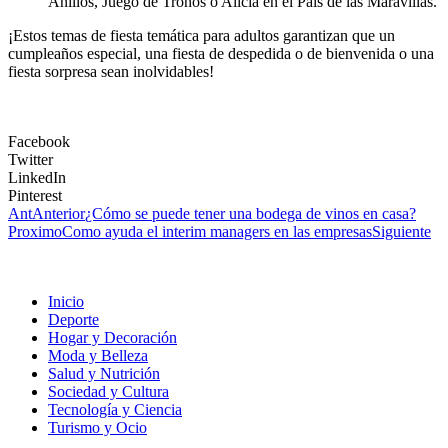
Anillos, Juego de Tronos o Alicia en el País de las Maravillas.
¡Estos temas de fiesta temática para adultos garantizan que un
cumpleaños especial, una fiesta de despedida o de bienvenida o una
fiesta sorpresa sean inolvidables!
Facebook
Twitter
LinkedIn
Pinterest
Ant
Anterior
¿Cómo se puede tener una bodega de vinos en casa?
Proximo
Como ayuda el interim managers en las empresas
Siguiente
Inicio
Deporte
Hogar y Decoración
Moda y Belleza
Salud y Nutrición
Sociedad y Cultura
Tecnología y Ciencia
Turismo y Ocio