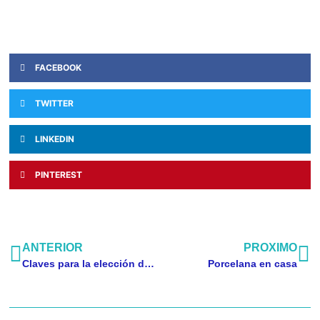
FACEBOOK
TWITTER
LINKEDIN
PINTEREST
ANTERIOR
PROXIMO
Claves para la elección de escuela de kitesurf
Porcelana en casa