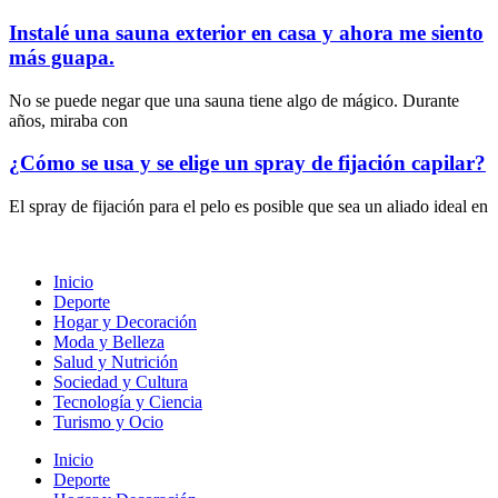
Instalé una sauna exterior en casa y ahora me siento
más guapa.
No se puede negar que una sauna tiene algo de mágico. Durante
años, miraba con
¿Cómo se usa y se elige un spray de fijación capilar?
El spray de fijación para el pelo es posible que sea un aliado ideal en
Inicio
Deporte
Hogar y Decoración
Moda y Belleza
Salud y Nutrición
Sociedad y Cultura
Tecnología y Ciencia
Turismo y Ocio
Inicio
Deporte