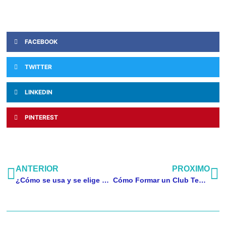
FACEBOOK
TWITTER
LINKEDIN
PINTEREST
ANTERIOR
PROXIMO
¿Cómo se usa y se elige un spray de fijación capilar?
Cómo Formar un Club Temático de Literatura y Enología con tus Amigos